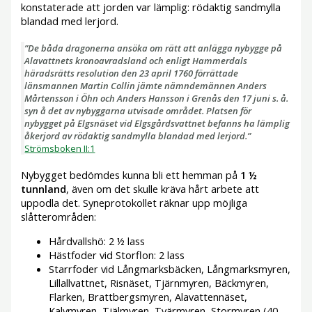
konstaterade att jorden var lämplig: rödaktig sandmylla
blandad med lerjord.
”De båda dragonerna ansöka om rätt att anlägga nybygge på
Alavattnets kronoavradsland och enligt Hammerdals
häradsrätts resolution den 23 april 1760 förrättade
länsmannen Martin Collin jämte nämndemännen Anders
Mårtensson i Öhn och Anders Hansson i Grenås den 17 juni s. å.
syn å det av nybyggarna utvisade området. Platsen för
nybygget på Elgsnäset vid Elgsgårdsvattnet befanns ha lämplig
åkerjord av rödaktig sandmylla blandad med lerjord.”
Strömsboken II:1
Nybygget bedömdes kunna bli ett hemman på
1 ½
tunnland
, även om det skulle kräva hårt arbete att
uppodla det. Syneprotokollet räknar upp möjliga
slåtterområden:
Hårdvallshö: 2 ½ lass
Hästfoder vid Storflon: 2 lass
Starrfoder vid Långmarksbäcken, Långmarksmyren,
Lillallvattnet, Risnäset, Tjärnmyren, Bäckmyren,
Flarken, Brattbergsmyren, Alavattennäset,
Kalvmyren, Tjälmyren, Tvärmyren, Stormyren (40