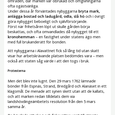
områden, där marken var obrukad och omgivningarna
ofta ogästvänliga.
Under dessa år förväntades nybyggarna
bryta mark,
anlägga bostad och ladugård, odla, slå hö
och i övrigt
göra nybygget beboeligt och självförsörjande.
Först när frihetsåren löpt ut skulle gården börja
beskattas, och ofta omvandlades då nybygget till ett
kronohemman
– en fastighet under statens ägo men
med full brukanderätt för bonden.
Att nybyggarna i Alavattnet fick så lång tid utan skatt
visar hur arbetskrävande platsen bedömdes vara – men
också att staten såg värde i att den togs i bruk.
Protesterna
Men det blev inte lugnt. Den 29 mars 1762 lämnade
bönder från Espnäs, Strand, Bredgård och Alanäset in ett
klagomål. De menade att synen skett utan att de kallats,
och att marken redan tilldelats dem via
landshövdingeämbetets resolution från den 5 mars
samma år.