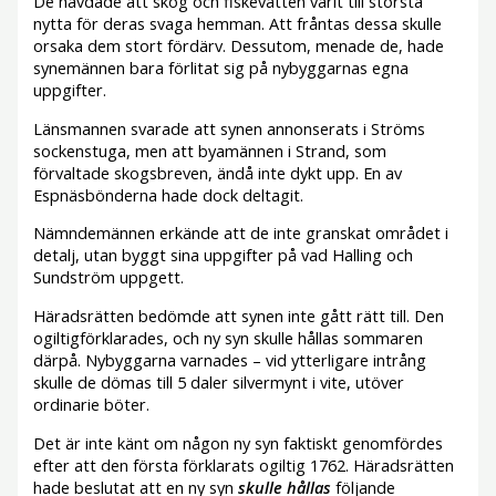
De hävdade att skog och fiskevatten varit till största
nytta för deras svaga hemman. Att fråntas dessa skulle
orsaka dem stort fördärv. Dessutom, menade de, hade
synemännen bara förlitat sig på nybyggarnas egna
uppgifter.
Länsmannen svarade att synen annonserats i Ströms
sockenstuga, men att byamännen i Strand, som
förvaltade skogsbreven, ändå inte dykt upp. En av
Espnäsbönderna hade dock deltagit.
Nämndemännen erkände att de inte granskat området i
detalj, utan byggt sina uppgifter på vad Halling och
Sundström uppgett.
Häradsrätten bedömde att synen inte gått rätt till. Den
ogiltigförklarades, och ny syn skulle hållas sommaren
därpå. Nybyggarna varnades – vid ytterligare intrång
skulle de dömas till 5 daler silvermynt i vite, utöver
ordinarie böter.
Det är inte känt om någon ny syn faktiskt genomfördes
efter att den första förklarats ogiltig 1762. Häradsrätten
hade beslutat att en ny syn
skulle hållas
följande