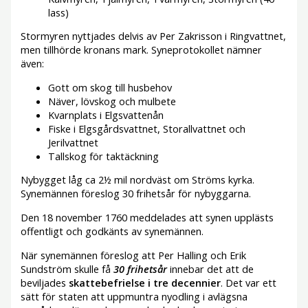
lass)
Stormyren nyttjades delvis av Per Zakrisson i Ringvattnet,
men tillhörde kronans mark. Syneprotokollet nämner
även:
Gott om skog till husbehov
Näver, lövskog och mulbete
Kvarnplats i Elgsvattenån
Fiske i Elgsgårdsvattnet, Storallvattnet och
Jerilvattnet
Tallskog för taktäckning
Nybygget låg ca 2½ mil nordväst om Ströms kyrka.
Synemännen föreslog 30 frihetsår för nybyggarna.
Den 18 november 1760 meddelades att synen upplästs
offentligt och godkänts av synemännen.
När synemännen föreslog att Per Halling och Erik
Sundström skulle få
30 frihetsår
innebar det att de
beviljades
skattebefrielse i tre decennier
. Det var ett
sätt för staten att uppmuntra nyodling i avlägsna