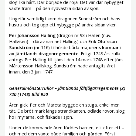
slog lika hårt. Där började de röja. Det var där nybygget
växte fram – på den sydvästra sidan av sjön.
Ungefär samtidigt kom dragonen Sundström och hans
hustru och tog upp ett nybygge på andra sidan viken.
Per Johansson Halling
(dragon nr 93 i Hallen (nuv.
Hallviken) – därav namnet Halling.) och
Erik Olofsson
Sundström
(nr 116) tillhörde båda
majorens kompani
av Jämtlands dragonregemente
. Enligt 1748 års rulla
antogs Per Halling till tjänst den 14 mars 1748 efter Jöns
Mårtensson Hallskog. Sundström hade antagits året
innan, den 3 juni 1747.
Generalmönsterrullor – Jämtlands fältjägarregemente (Z)
720 (1748) Bild 950
Åren gick. Per och Märeta byggde en stuga, enkel men
tät. De bröt mark längs strandkanten, odlade rovor, slog
hö i myrarna, och fiskade i sjön.
Under de kommande åren föddes barnen, ett efter ett –
och med dem växte både familjen och gården. Först