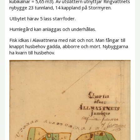
kubikalnar = 5,65 m3). Av utslåttern utnyttjar Ringvattnets
nybygge 23 tunnland, 14 kappland på Stormyren.
Utbytet härav 5 lass starrfoder.
Humlegård kan anläggas och underhållas.
Fisk idkas i Alavattnena med nät och not. Man fångar till
knappt husbehov gädda, abborre och mört. Nybyggarna
ha kvarn till husbehov.