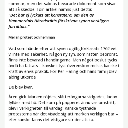
sommar, men det saknas bevarade dokument som visar
att så skedde. I din artikel nämns just detta:
”Det har ej lyckats att konstatera, om den av
Hammerdals Häradsrätts förskrivna synen verkligen
förrättats.”
Mellan protest och hemman
Vad som hände efter att synen ogiltigförklarats 1762 vet
vi inte med säkerhet. Någon ny syn, som rätten beordrat,
finns inte bevarad i handlingarna. Men något beslut tycks
ändå ha fattats – kanske i tyst överenskommelse, kanske i
kraft av envis praktik. För Per Halling och hans familj blev
aldrig utkörda.
De blev kvar.
Åren gick. Marken röjdes, slåtterängarna vidgades, ladan
fylldes med hö. Det som på papperet ännu var omstritt,
blev i verkligheten till vardag. Kanske tystnade
protesterna när det visade sig att marken verkligen bar –
eller kanske fanns det viktigare strider att ta.