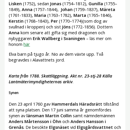
Lisken
(1752), sedan
Jonas
(1754–1812),
Gunilla
(1755–
1849),
Anna
(1757–1844),
Johan
(1759–1837),
Märeta
(1761-1833),
Maria
(1763–1782),
Marta
(1765–1846),
Kerstin
(1768–1843),
Per
(1770–1774)(som dog av
svullnad i kroppen) och sist
Jöns
(1772-1856). Dottern
Anna
kom senare att gifta sig med dragonen och
nybyggaren
Erik Wallberg i Svaningen
– läs mer om
honom
här
Elva barn på tjugo år. Nio av dem växte upp. Två
begravdes i Alavattnets jord.
Karta från 1788. Skattläggning. Akt nr. 23-stj-28 Källa
Lantmäterimyndigheternas arkiv
.
Synen
Den 23 april 1760 gav
Hammerdals Häradsrätt
tillstånd
att syna platsen. Den 17 juni samma år genomfördes
synen av
länsman Martin Collin
samt nämndemännen
Anders Mårtensson i Öhn
och
Anders Hansson i
Grenås
. De besökte
Elgsnäset
vid
Elgsgårdsvattnet
och