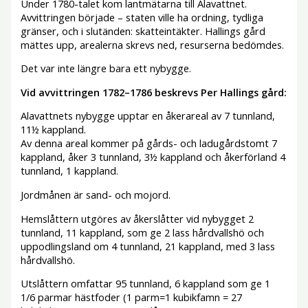
Under 1780-talet kom lantmätarna till Alavattnet.
Avvittringen började – staten ville ha ordning, tydliga
gränser, och i slutänden: skatteintäkter. Hallings gård
mättes upp, arealerna skrevs ned, resurserna bedömdes.
Det var inte längre bara ett nybygge.
Vid avvittringen 1782–1786 beskrevs Per Hallings gård:
Alavattnets nybygge upptar en åkerareal av 7 tunnland,
11½ kappland.
Av denna areal kommer på gårds- och ladugårdstomt 7
kappland, åker 3 tunnland, 3½ kappland och åkerförland 4
tunnland, 1 kappland.
Jordmånen är sand- och mojord.
Hemslåttern utgöres av åkerslåtter vid nybygget 2
tunnland, 11 kappland, som ge 2 lass hårdvallshö och
uppodlingsland om 4 tunnland, 21 kappland, med 3 lass
hårdvallshö.
Utslåttern omfattar 95 tunnland, 6 kappland som ge 1
1/6 parmar hästfoder (1 parm=1 kubikfamn = 27