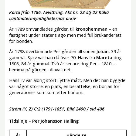
Karta från 1786. Avvittring. Akt nr. 23-stj-22 Källa
Lantmäterimyndigheternas arkiv
År 1789 omvandlades gården till
kronohemman
– en
fastighet under statens ägo men med full brukanderätt
för bonden.
År 1798 överlämnade Per gården till sonen
Johan
, 39 år
gammal. Själv var han då över 70. Hans fru
Märeta
dog
1808, 84 år gammal. Två år senare dog Per – 1810 –
hemma på gården i Alavattnet.
Hans liv var aldrig stort i yttre mått. Men det han byggde
var något större: en plats, en berättelse, en början för
generationer som kom efter honom.
Ström (Y, Z) C:2 (1791-1851) Bild 2490 / sid 496
Tidslinje – Per Johansson Halling
År
Händelse