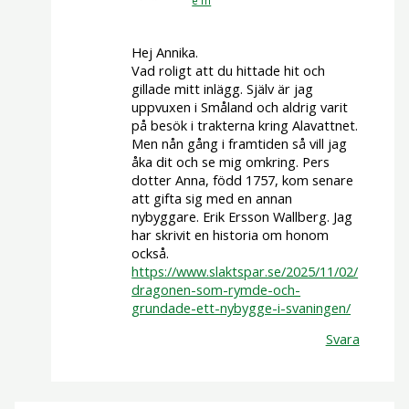
e m
Hej Annika.
Vad roligt att du hittade hit och
gillade mitt inlägg. Själv är jag
uppvuxen i Småland och aldrig varit
på besök i trakterna kring Alavattnet.
Men nån gång i framtiden så vill jag
åka dit och se mig omkring. Pers
dotter Anna, född 1757, kom senare
att gifta sig med en annan
nybyggare. Erik Ersson Wallberg. Jag
har skrivit en historia om honom
också.
https://www.slaktspar.se/2025/11/02/
dragonen-som-rymde-och-
grundade-ett-nybygge-i-svaningen/
Svara