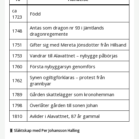
ca
Född
1723
Antas som dragon nr 93 i Jämtlands
1748
dragonregemente
1751
Gifter sig med Mereta Jönsdotter från Hillsand
1753
Vandrar till Alavattnet – nybygge påbörjas
1760
Första nybyggarsyn genomförs
Synen ogiltigförklaras – protest från
1762
grannbyar
1789
Gården skattelägger som kronohemman
1798
Överlåter gården till sonen Johan
1810
Avlider i Alavattnet, 87 år gammal
🧬 Släktskap med Per Johansson Halling