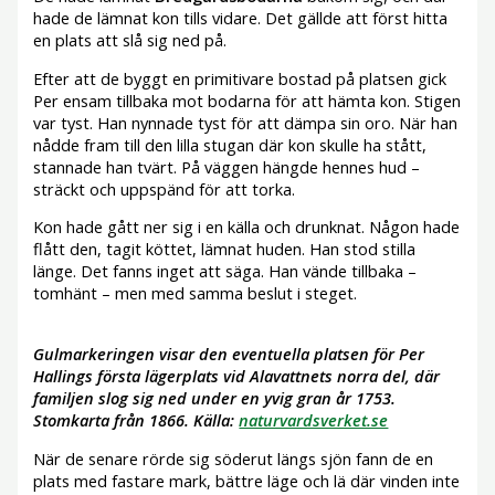
hade de lämnat kon tills vidare. Det gällde att först hitta
en plats att slå sig ned på.
Efter att de byggt en primitivare bostad på platsen gick
Per ensam tillbaka mot bodarna för att hämta kon. Stigen
var tyst. Han nynnade tyst för att dämpa sin oro. När han
nådde fram till den lilla stugan där kon skulle ha stått,
stannade han tvärt. På väggen hängde hennes hud –
sträckt och uppspänd för att torka.
Kon hade gått ner sig i en källa och drunknat. Någon hade
flått den, tagit köttet, lämnat huden. Han stod stilla
länge. Det fanns inget att säga. Han vände tillbaka –
tomhänt – men med samma beslut i steget.
Gulmarkeringen visar den eventuella platsen för Per
Hallings första lägerplats vid Alavattnets norra del, där
familjen slog sig ned under en yvig gran år 1753.
Stomkarta från 1866. Källa:
naturvardsverket.se
När de senare rörde sig söderut längs sjön fann de en
plats med fastare mark, bättre läge och lä där vinden inte