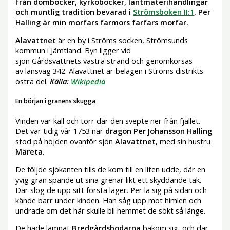
från domböcker, kyrkoböcker, lantmäterihandlingar
och muntlig tradition bevarad i
Strömsboken II:1
.
Per
Halling är min morfars farmors farfars morfar.
Alavattnet
är en by i Ströms socken, Strömsunds
kommun i Jämtland. Byn ligger vid
sjön Gårdsvattnets västra strand och genomkorsas
av länsväg 342. Alavattnet är belägen i Ströms distrikts
östra del.
Källa:
Wikipedia
En början i granens skugga
Vinden var kall och torr där den svepte ner från fjället.
Det var tidig vår 1753 när
dragon
Per Johansson Halling
stod på höjden ovanför sjön
Alavattnet
, med sin hustru
Märeta
.
De följde sjökanten tills de kom till en liten udde, där en
yvig gran spände ut sina grenar likt ett skyddande tak.
Där slog de upp sitt första läger. Per la sig på sidan och
kände barr under kinden. Han såg upp mot himlen och
undrade om det här skulle bli hemmet de sökt så länge.
De hade lämnat
Bredgårdsbodarna
bakom sig, och där