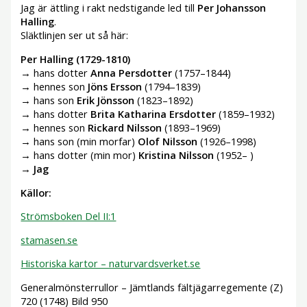
Jag är ättling i rakt nedstigande led till
Per Johansson
Halling
.
Släktlinjen ser ut så här:
Per Halling (1729-1810)
→ hans dotter
Anna Persdotter
(1757–1844)
→ hennes son
Jöns Ersson
(1794–1839)
→ hans son
Erik Jönsson
(1823–1892)
→ hans dotter
Brita Katharina Ersdotter
(1859–1932)
→ hennes son
Rickard Nilsson
(1893–1969)
→ hans son (min morfar)
Olof Nilsson
(1926–1998)
→ hans dotter (min mor)
Kristina Nilsson
(1952– )
→
Jag
Källor:
Strömsboken Del II:1
stamasen.se
Historiska kartor – naturvardsverket.se
Generalmönsterrullor – Jämtlands fältjägarregemente (Z)
720 (1748) Bild 950