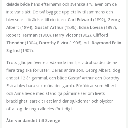
delade både hans efternamn och svenska arv, även om de
inte var släkt. De två byggde upp ett liv tillsammans och
blev snart föräldrar till nio barn:
Carl Edward
(1892),
Georg
Albert
(1894),
Gustaf Arthur
(1896),
Edna Lovisa
(1897),
Robert Herman
(1900),
Harry Victor
(1902),
Clifford
Theodor
(1904),
Dorothy Elvira
(1906), och
Raymond Felix
Sigfrid
(1907).
Trots glädjen över ett växande familjeliv drabbades de av
flera tragiska förluster. Deras andra son, Georg Albert, dog
endast 12 år gammal, och både Gustaf Arthur och Dorothy
Elvira blev bara sex månader gamla. Föräldrar som Albert
och Anna levde med ständiga påminnelser om livets
bräcklighet, särskilt i ett land där sjukdomar och olyckor
ofta tog de unga alldeles för tidigt.
Återvändandet till Sverige