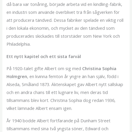
då bara var tonåring, började arbeta vid en kindling-fabrik,
en industri som använde överblivet trä från sågverken för
att producera tändved. Dessa fabriker spelade en viktig roll
i den lokala ekonomin, och mycket av den tändved som
producerades skickades till storstäder som New York och
Philadelphia.
Ett nytt kapitel och ett sista farväl
På 1920-talet gifte Albert om sig med
Christina Sophia
Holmgren
, en kvinna femton år yngre än han själv, född i
Alseda, Småland 1873. Äktenskapet gav Albert nytt sällskap
och en andra chans till ett lugnare liv, men deras tid
tillsammans blev kort. Christina Sophia dog redan 1936,
vilket lämnade Albert ensam igen.
År 1940 bodde Albert fortfarande på Dunham Street
tillsammans med sina två yngsta söner, Edward och