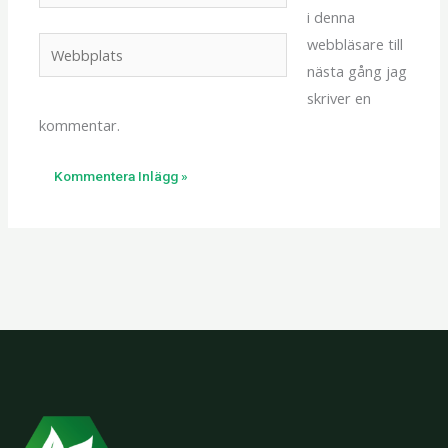
post*
i denna
webbläsare till
Webbplats
nästa gång jag
skriver en
kommentar.