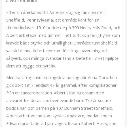
Livet i Amerika
Efter sin återkomst till Amerika slog sig familjen ner i
Sheffield, Pennsylvania
, ett område känt för sin
timmerindustri. 1910 bodde de på 399 Henry Hills Road, och
Albert arbetade med timmer – ett tufft och farligt yrke som
krävde både styrka och uthållighet. Området runt Sheffield
var vid denna tid ett centrum för skogsavverkning och
sågverk, och många svenskar fann arbete här, vilket hjälpte
dem att bygga ett nytt liv.
Men livet tog ännu en tragisk vändning när Anna Dorothea
gick bort 1917, endast 47 år gammal, efter komplikationer
från en canceroperation. Albert stod nu ensam med
ansvaret för deras sex överlevande barn. Tre år senare
bodde han och barnen på 107 Dunham Street i Sheffield.
Albert arbetade nu som kyrkvaktmästare, medan sonen
Edward arbetade vid järnvägen, liksom Robert. Harry, som