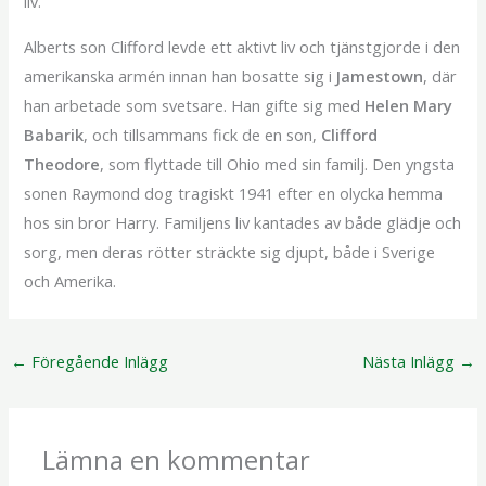
liv.
Alberts son Clifford levde ett aktivt liv och tjänstgjorde i den
amerikanska armén innan han bosatte sig i
Jamestown
, där
han arbetade som svetsare. Han gifte sig med
Helen Mary
Babarik
, och tillsammans fick de en son,
Clifford
Theodore
, som flyttade till Ohio med sin familj. Den yngsta
sonen Raymond dog tragiskt 1941 efter en olycka hemma
hos sin bror Harry. Familjens liv kantades av både glädje och
sorg, men deras rötter sträckte sig djupt, både i Sverige
och Amerika.
←
Föregående Inlägg
Nästa Inlägg
→
Lämna en kommentar