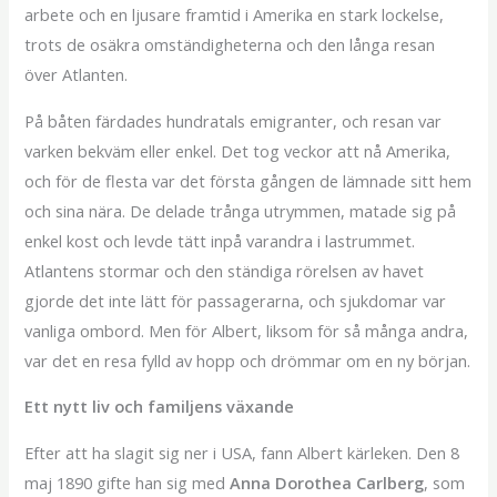
arbete och en ljusare framtid i Amerika en stark lockelse,
trots de osäkra omständigheterna och den långa resan
över Atlanten.
På båten färdades hundratals emigranter, och resan var
varken bekväm eller enkel. Det tog veckor att nå Amerika,
och för de flesta var det första gången de lämnade sitt hem
och sina nära. De delade trånga utrymmen, matade sig på
enkel kost och levde tätt inpå varandra i lastrummet.
Atlantens stormar och den ständiga rörelsen av havet
gjorde det inte lätt för passagerarna, och sjukdomar var
vanliga ombord. Men för Albert, liksom för så många andra,
var det en resa fylld av hopp och drömmar om en ny början.
Ett nytt liv och familjens växande
Efter att ha slagit sig ner i USA, fann Albert kärleken. Den 8
maj 1890 gifte han sig med
Anna Dorothea Carlberg
, som