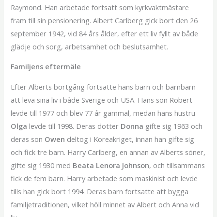
Raymond. Han arbetade fortsatt som kyrkvaktmästare
fram till sin pensionering. Albert Carlberg gick bort den 26
september 1942, vid 84 års ålder, efter ett liv fyllt av både
glädje och sorg, arbetsamhet och beslutsamhet.
Familjens eftermäle
Efter Alberts bortgång fortsatte hans barn och barnbarn
att leva sina liv i både Sverige och USA. Hans son Robert
levde till 1977 och blev 77 år gammal, medan hans hustru
Olga
levde till 1998. Deras dotter
Donna
gifte sig 1963 och
deras son
Owen
deltog i Koreakriget, innan han gifte sig
och fick tre barn. Harry Carlberg, en annan av Alberts söner,
gifte sig 1930 med
Beata Lenora Johnson
, och tillsammans
fick de fem barn. Harry arbetade som maskinist och levde
tills han gick bort 1994. Deras barn fortsatte att bygga
familjetraditionen, vilket höll minnet av Albert och Anna vid