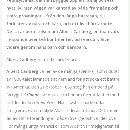
Pennsylvania, där han byggde upp en familj och ett
nytt liv. Men vägen var kantad av både framgång och
svåra prövningar – från den långa båtresan, till
förluster av nära och kära, och ett liv i hårt arbete.
Detta är berättelsen om Albert Carlberg, en man vars
liv spände över två kontinenter, och vars arv lever
vidare genom hans barn och barnbarn.
Albert Carlberg är min farfars farbror.
Albert Carlberg
var en av de många svenskar som i slutet
av 1800-talet lämnade sitt hemland för att söka ett bättre
liv i Amerika. Den 21 oktober 1889 steg han ombord på
fartyget
Orlando
, som skulle ta honom över Atlanten med
slutdestination
New York
. Hans systrar hade redan
emigrerat, och nu följde Albert i deras fotspår. Det var en
tid av stora förändringar, både i Sverige och världen över.
För många unga människor som Albert var möjligheten till